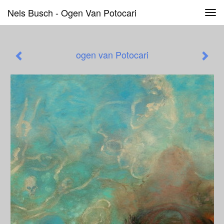
Nels Busch - Ogen Van Potocari
Tog
navi
ogen van Potocari